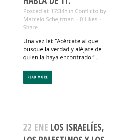
HABLA DE TI.
Posted at 17:34h
in
Conflicto
by
Marcelo Schejtman
0
Likes
Share
Una vez leí: “Acércate al que
busque la verdad y aléjate de
quien la haya encontrado.” ...
READ MORE
22 ENE
LOS ISRAELÍES,
LOS PALESTINOS Y LOS