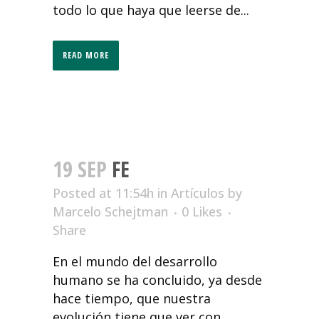
todo lo que haya que leerse de...
READ MORE
19 SEP
FE
Posted at 11:54h
in
Artículos
by
Marcelo Schejtman
0
Likes
Share
En el mundo del desarrollo
humano se ha concluido, ya desde
hace tiempo, que nuestra
evolución tiene que ver con