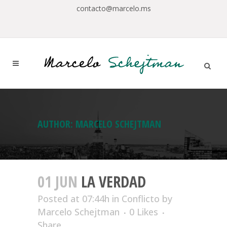
contacto@marcelo.ms
AUTHOR: MARCELO SCHEJTMAN
01 JUN
LA VERDAD
Posted at 07:44h
in
Conflicto
by
Marcelo Schejtman
0
Likes
Share