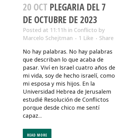
20 OCT
PLEGARIA DEL 7
DE OCTUBRE DE 2023
Posted at 11:11h
in
Conflicto
by
Marcelo Schejtman
1
Like
Share
No hay palabras. No hay palabras
que describan lo que acaba de
pasar. Viví en Israel cuatro años de
mi vida, soy de hecho israelí, como
mi esposa y mis hijos. En la
Universidad Hebrea de Jerusalem
estudié Resolución de Conflictos
porque desde chico me sentí
capaz...
READ MORE