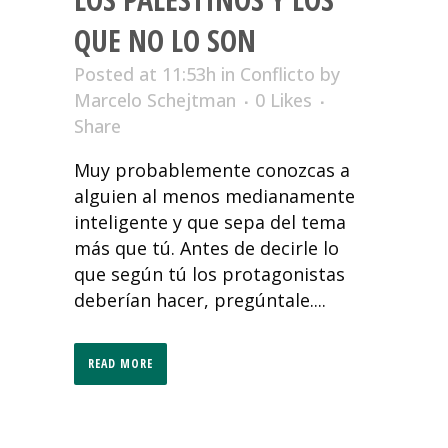
QUE NO LO SON
Posted at 11:53h
in
Conflicto
by
Marcelo Schejtman
0
Likes
Share
Muy probablemente conozcas a
alguien al menos medianamente
inteligente y que sepa del tema
más que tú. Antes de decirle lo
que según tú los protagonistas
deberían hacer, pregúntale....
READ MORE