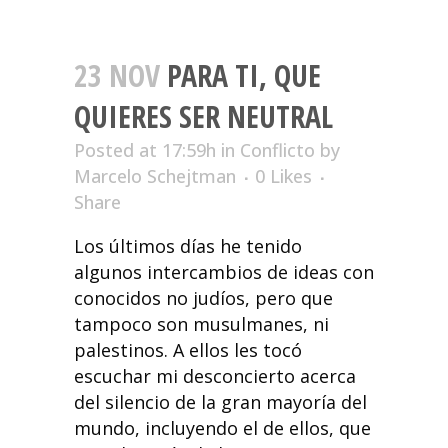
23 NOV
PARA TI, QUE
QUIERES SER NEUTRAL
Posted at 17:59h
in
Conflicto
by
Marcelo Schejtman
0
Likes
Share
Los últimos días he tenido
algunos intercambios de ideas con
conocidos no judíos, pero que
tampoco son musulmanes, ni
palestinos. A ellos les tocó
escuchar mi desconcierto acerca
del silencio de la gran mayoría del
mundo, incluyendo el de ellos, que