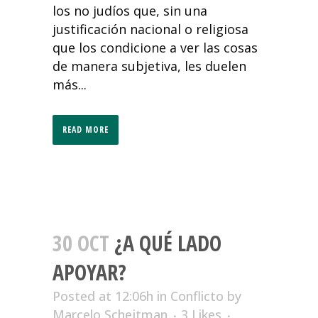
los no judíos que, sin una
justificación nacional o religiosa
que los condicione a ver las cosas
de manera subjetiva, les duelen
más...
READ MORE
30 OCT
¿A QUÉ LADO
APOYAR?
Posted at 12:06h
in
Conflicto
by
Marcelo Schejtman
3
Likes