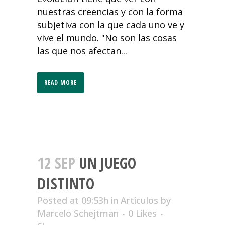
nuestras creencias y con la forma
subjetiva con la que cada uno ve y
vive el mundo. "No son las cosas
las que nos afectan...
READ MORE
12 SEP
UN JUEGO
DISTINTO
Posted at 09:53h
in
Artículos
by
Marcelo Schejtman
0
Likes