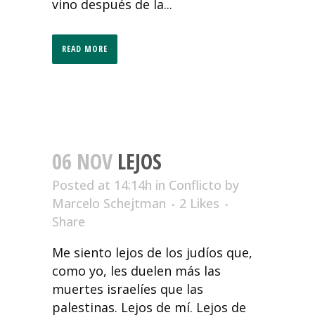
vino después de la...
READ MORE
06 NOV
LEJOS
Posted at 14:14h
in
Conflicto
by
Marcelo Schejtman
2
Likes
Share
Me siento lejos de los judíos que,
como yo, les duelen más las
muertes israelíes que las
palestinas. Lejos de mí. Lejos de